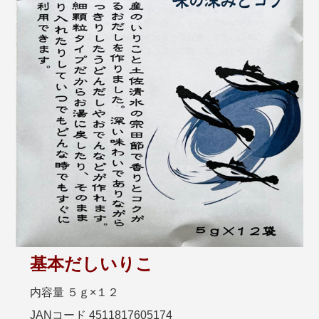
基本だしいりこ
内容量 ５ｇ×１２
JANコード 4511817605174