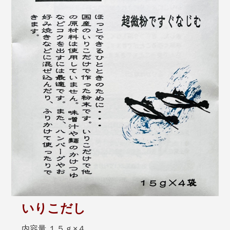
いりこだし
内容量 １５ｇ×４