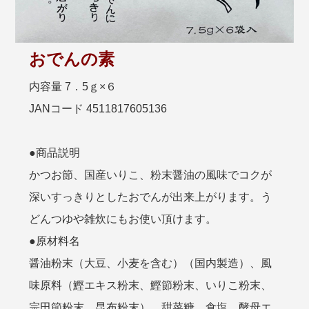
おでんの素
内容量 7．5ｇ×６
JANコード 4511817605136
●商品説明
かつお節、国産いりこ、粉末醤油の風味でコクが
深いすっきりとしたおでんが出来上がります。う
どんつゆや雑炊にもお使い頂けます。
●原材料名
醤油粉末（大豆、小麦を含む）（国内製造）、風
味原料（鰹エキス粉末、鰹節粉末、いりこ粉末、
宗田節粉末、昆布粉末）、甜菜糖、食塩、酵母エ